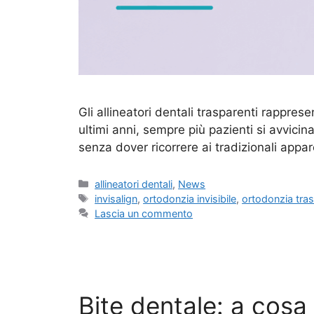
Gli allineatori dentali trasparenti rappres
ultimi anni, sempre più pazienti si avvicin
senza dover ricorrere ai tradizionali appare
Categorie
allineatori dentali
,
News
Tag
invisalign
,
ortodonzia invisibile
,
ortodonzia tra
Lascia un commento
Bite dentale: a cos