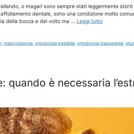
vallando, o magari sono sempre stati leggermente storti ma
 affollamento dentale, sono una condizione molto comun
nia della bocca e del volto ma …
Leggi tutto
n
,
malocclusione
,
ortodonzia invisibile
,
ortodonzia trasparente
,
stu
: quando è necessaria l’est