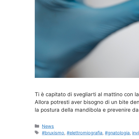
Ti è capitato di svegliarti al mattino con 
Allora potresti aver bisogno di un bite den
la postura della mandibola e prevenire da
Categorie
News
Tag
#bruxismo
,
#elettromiografia
,
#gnatologia
,
inv