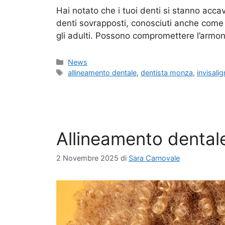
Hai notato che i tuoi denti si stanno acca
denti sovrapposti, conosciuti anche come
gli adulti. Possono compromettere l’armo
Categorie
News
Tag
allineamento dentale
,
dentista monza
,
invisalig
Allineamento dentale
2 Novembre 2025
di
Sara Carnovale