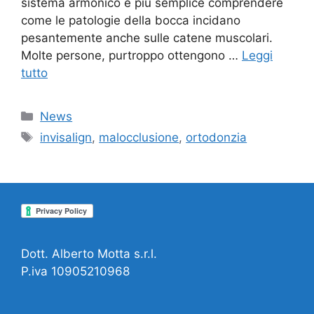
sistema armonico è più semplice comprendere
come le patologie della bocca incidano
pesantemente anche sulle catene muscolari.
Molte persone, purtroppo ottengono …
Leggi
tutto
Categorie
News
Tag
invisalign
,
malocclusione
,
ortodonzia
Dott. Alberto Motta s.r.l.
P.iva 10905210968