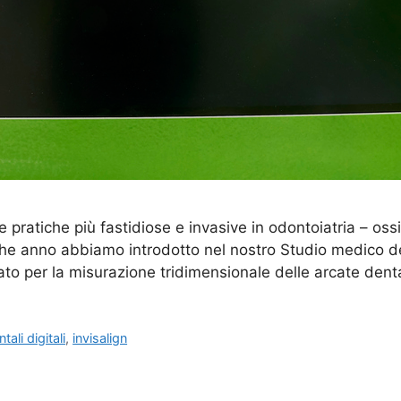
le pratiche più fastidiose e invasive in odontoiatria – os
he anno abbiamo introdotto nel nostro Studio medico de
to per la misurazione tridimensionale delle arcate dent
ali digitali
,
invisalign