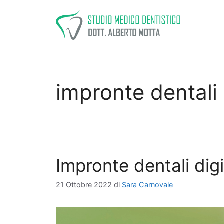
Vai
al
contenuto
impronte dentali d
Impronte dentali digi
21 Ottobre 2022
di
Sara Carnovale