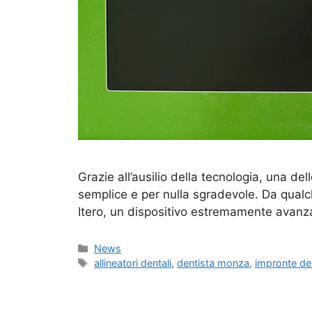
Grazie all’ausilio della tecnologia, una del
semplice e per nulla sgradevole. Da qualc
Itero, un dispositivo estremamente avanza
Categorie
News
Tag
allineatori dentali
,
dentista monza
,
impronte dent