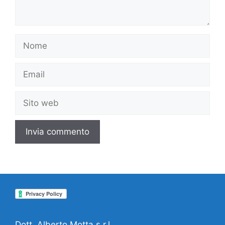
Nome
Email
Sito
web
Dott. Alberto Motta s.r.l.