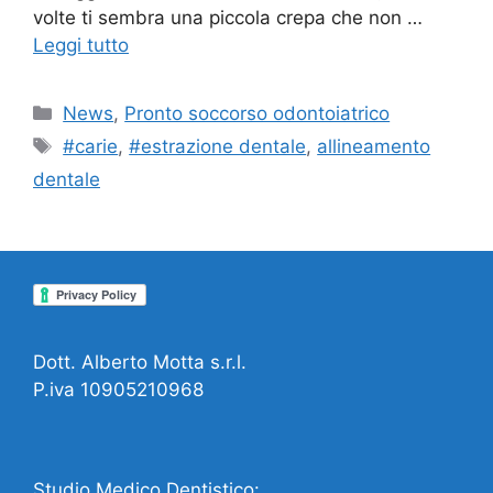
volte ti sembra una piccola crepa che non …
Leggi tutto
Categorie
News
,
Pronto soccorso odontoiatrico
Tag
#carie
,
#estrazione dentale
,
allineamento
dentale
Dott. Alberto Motta s.r.l.
P.iva 10905210968
Studio Medico Dentistico: