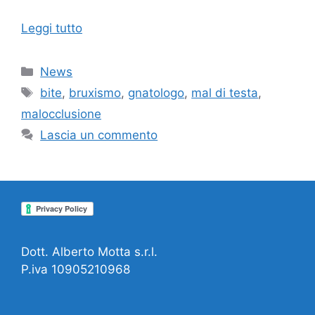
Leggi tutto
Categorie
News
Tag
bite
,
bruxismo
,
gnatologo
,
mal di testa
,
malocclusione
Lascia un commento
Dott. Alberto Motta s.r.l.
P.iva 10905210968